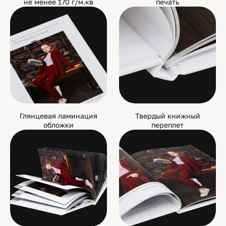
не менее 170 г/м.кв
печать
Глянцевая ламинация
Твердый книжный
обложки
переплет