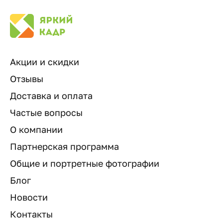
Акции и скидки
Отзывы
Доставка и оплата
Частые вопросы
Мы используем cookie-файлы и сервисы
О компании
аналитики. Продолжая пользоваться сайтом вы
Партнерская программа
даете согласие на обработку данных,
Общие и портретные фотографии
перечисленных в
Политике конфиденциальности
Блог
Хорошо
Новости
Контакты