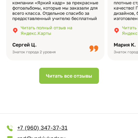
компании «Яркий кадр» за прекрасные
плотные ст
фотоальбомы, которые мы заказали для
качество! 
всего класса. Отдельное спасибо за
дизайнов, 
предоставленный учителю бесплатный
изготовлен
экземпляр — это очень приятно и
различные
Читать полный отзыв на
Читать
подчёркивает значимость события.
оформлени
Яндекс.Карты
Яндекс
Качество альбомов на высшем уровне:
добавить 
плотная бумага, красивый дизайн….
смотреть ч
Сергей Ц.
Мария К.
видео с де
Небольшо
Знаток города 2 уровня
Знаток город
Читать все отзывы
+7 (960) 347-37-31