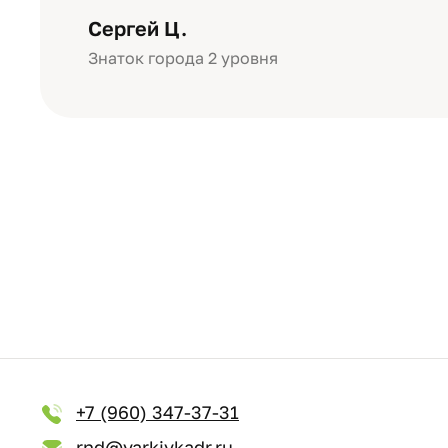
уровне: плотная бумага, красивый 
Сергей Ц.
Знаток города 2 уровня
+7 (960) 347-37-31
rnd@yarkiykadr.ru