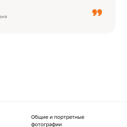
с детьми, воспитателями).
вня
Общие и портретные
фотографии