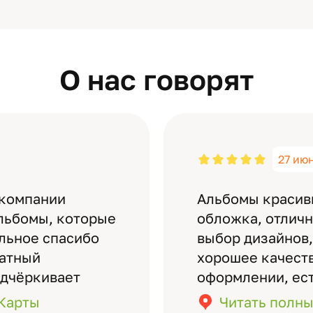
О нас говорят
27 ию
 компании
Альбомы красив
льбомы, которые
обложка, отлич
ельное спасибо
выбор дизайнов,
латный
хорошее качеств
одчёркивает
оформлении, ес
бомов на высшем
кадры (потом м
.Карты
Читать полны