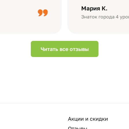
дизайн….
короткое видео 
Мария К.
Небольшой…
Знаток города 4 уро
Читать все отзывы
Акции и скидки
Отзывы