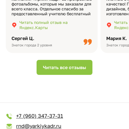
фотоальбомы, которые мы заказали для
качество! 
всего класса. Отдельное спасибо за
дизайнов, 
предоставленный учителю бесплатный
изготовлен
экземпляр — это очень приятно и
различные
Читать полный отзыв на
Читать
подчёркивает значимость события.
оформлени
Яндекс.Карты
Яндекс
Качество альбомов на высшем уровне:
добавить 
плотная бумага, красивый дизайн….
смотреть ч
Сергей Ц.
Мария К.
видео с де
Небольшо
Знаток города 2 уровня
Знаток город
Читать все отзывы
+7 (960) 347-37-31
rnd@yarkiykadr.ru